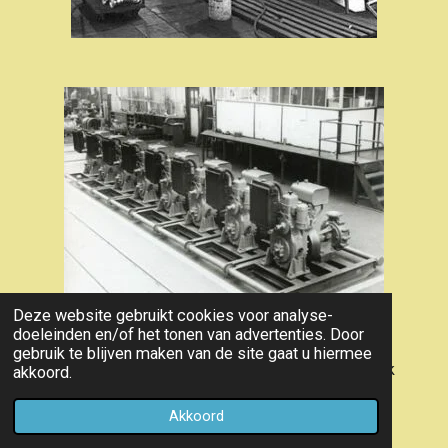
Deze website gebruikt cookies voor analyse-
doeleinden en/of het tonen van advertenties. Door
gebruik te blijven maken van de site gaat u hiermee
SAMOFA 1-S-108 in Kromhoutfabriek
akkoord.
Akkoord
Lees verder bij: WINGWHEEL